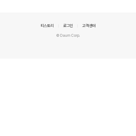
onhacai #keonhacai5 #keonhacai88 #keobong
datructuyen #keonhacaiactorĐịa chỉ : 3/27B Tổ
23 Kp5, Đông Hưng Thuận, Quận 12, Hồ Chí Min
h, Việt NamEmail : thoangho123@gmail.comWeb
의안내
티스토리
로그인
고객센터
site : https://keonhacai.act..
© Daum Corp.